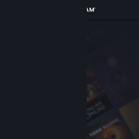
Kirjaudu sisään
Kauppa
Yhteisö
Tietoa
Tuki
Vaihda kieli
Hanki Steam-mobiilisovellus
Näytä työpöytäsivusto