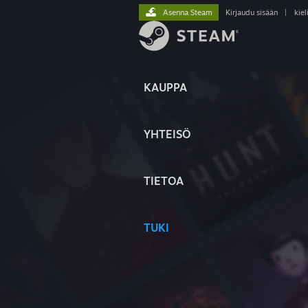
Asenna Steam
Kirjaudu sisään
|
kiel
KAUPPA
YHTEISÖ
TIETOA
TUKI