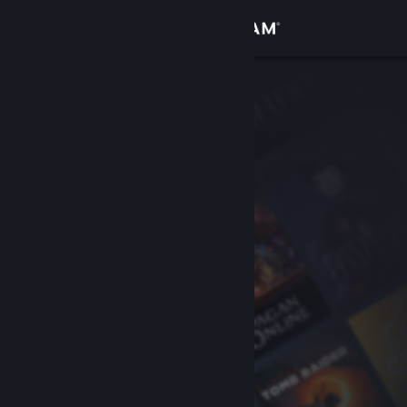
Kirjaudu sisään
Kauppa
Yhteisö
Tietoa
Tuki
Vaihda kieli
Hanki Steam-mobiilisovellus
Näytä työpöytäsivusto