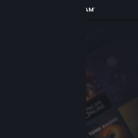
Kirjaudu sisään
Kauppa
Yhteisö
Tietoa
Tuki
Vaihda kieli
Hanki Steam-mobiilisovellus
Näytä työpöytäsivusto