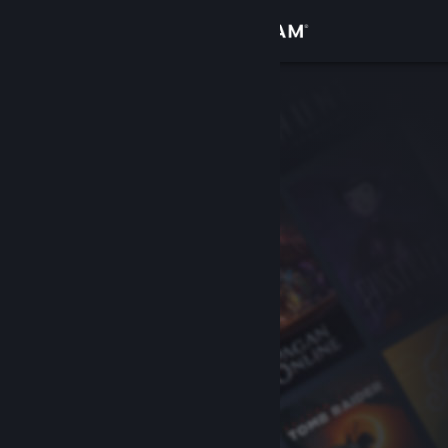
Kirjaudu sisään
Kauppa
Yhteisö
Tietoa
Tuki
Vaihda kieli
Hanki Steam-mobiilisovellus
Näytä työpöytäsivusto