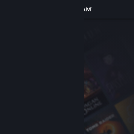
Kirjaudu sisään
Kauppa
Yhteisö
Tietoa
Tuki
Vaihda kieli
Hanki Steam-mobiilisovellus
Näytä työpöytäsivusto