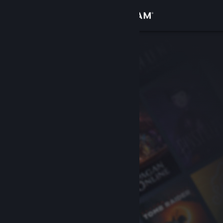
Kirjaudu sisään
Kauppa
Yhteisö
Tietoa
Tuki
Vaihda kieli
Hanki Steam-mobiilisovellus
Näytä työpöytäsivusto