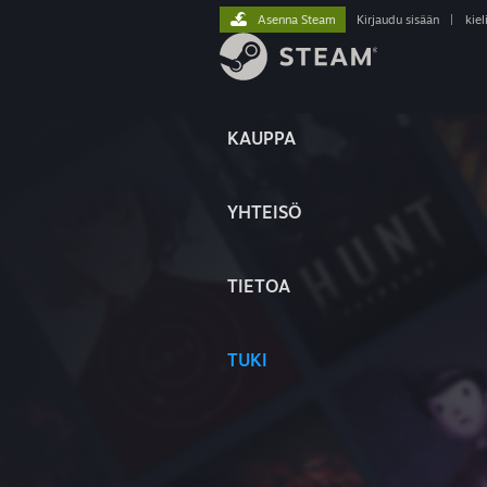
Asenna Steam
Kirjaudu sisään
|
kiel
KAUPPA
YHTEISÖ
TIETOA
TUKI