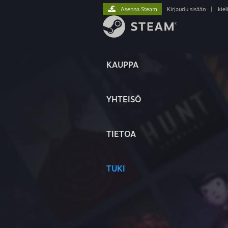
Asenna Steam
Kirjaudu sisään
|
kiel
KAUPPA
YHTEISÖ
TIETOA
TUKI