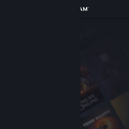
Kirjaudu sisään
Kauppa
Yhteisö
Tietoa
Tuki
Vaihda kieli
Hanki Steam-mobiilisovellus
Näytä työpöytäsivusto