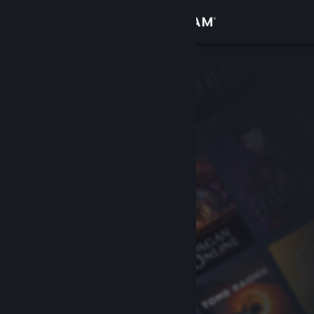
Kirjaudu sisään
Kauppa
Yhteisö
Tietoa
Tuki
Vaihda kieli
Hanki Steam-mobiilisovellus
Näytä työpöytäsivusto