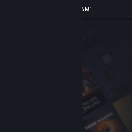
Kirjaudu sisään
Kauppa
Yhteisö
Tietoa
Tuki
Vaihda kieli
Hanki Steam-mobiilisovellus
Näytä työpöytäsivusto