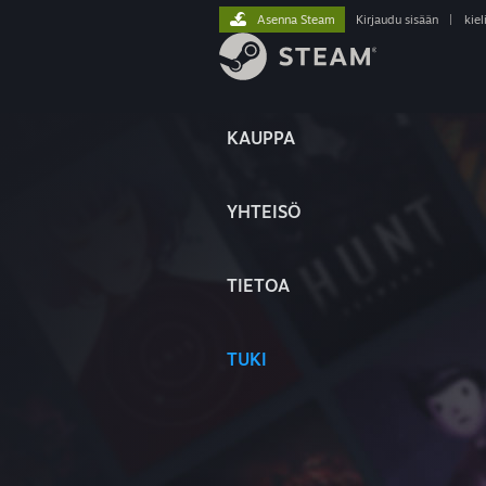
Asenna Steam
Kirjaudu sisään
|
kiel
KAUPPA
YHTEISÖ
TIETOA
TUKI