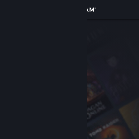
Kirjaudu sisään
Kauppa
Yhteisö
Tietoa
Tuki
Vaihda kieli
Hanki Steam-mobiilisovellus
Näytä työpöytäsivusto