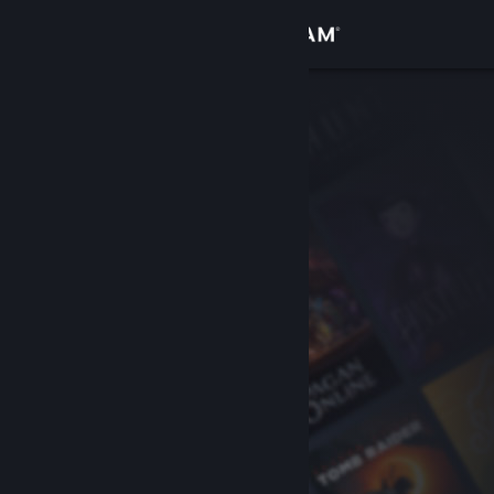
Kirjaudu sisään
Kauppa
Yhteisö
Tietoa
Tuki
Vaihda kieli
Hanki Steam-mobiilisovellus
Näytä työpöytäsivusto