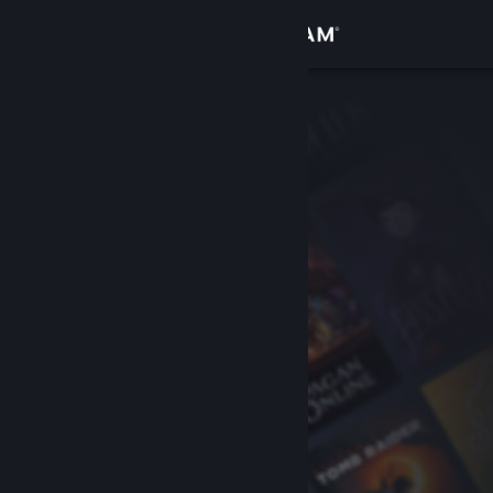
Kirjaudu sisään
Kauppa
Yhteisö
Tietoa
Tuki
Vaihda kieli
Hanki Steam-mobiilisovellus
Näytä työpöytäsivusto