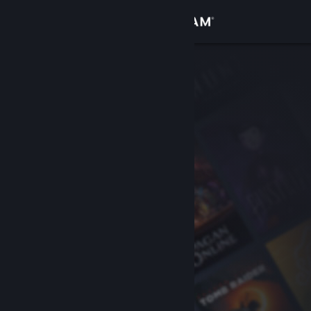
Kirjaudu sisään
Kauppa
Yhteisö
Tietoa
Tuki
Vaihda kieli
Hanki Steam-mobiilisovellus
Näytä työpöytäsivusto