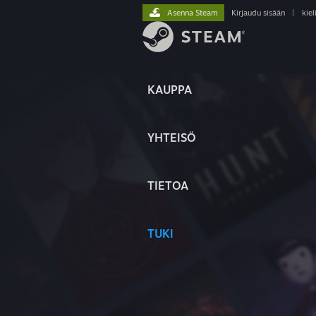
Asenna Steam
Kirjaudu sisään
|
kiel
KAUPPA
YHTEISÖ
TIETOA
TUKI