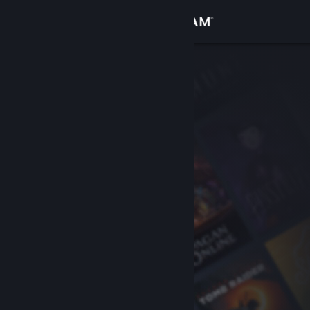
Kirjaudu sisään
Kauppa
Yhteisö
Tietoa
Tuki
Vaihda kieli
Hanki Steam-mobiilisovellus
Näytä työpöytäsivusto