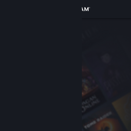
Kirjaudu sisään
Kauppa
Yhteisö
Tietoa
Tuki
Vaihda kieli
Hanki Steam-mobiilisovellus
Näytä työpöytäsivusto