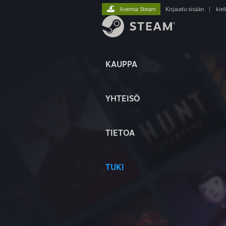
Asenna Steam
Kirjaudu sisään
|
kiel
KAUPPA
YHTEISÖ
TIETOA
TUKI