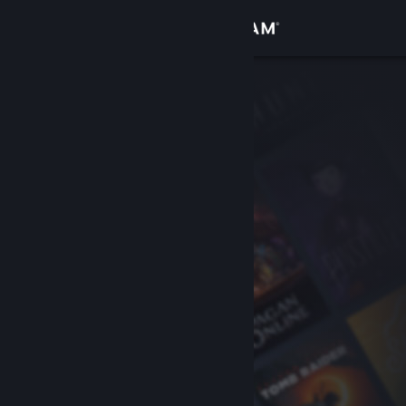
Kirjaudu sisään
Kauppa
Yhteisö
Tietoa
Tuki
Vaihda kieli
Hanki Steam-mobiilisovellus
Näytä työpöytäsivusto