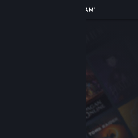
Kirjaudu sisään
Kauppa
Yhteisö
Tietoa
Tuki
Vaihda kieli
Hanki Steam-mobiilisovellus
Näytä työpöytäsivusto