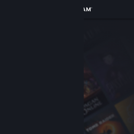
Kirjaudu sisään
Kauppa
Yhteisö
Tietoa
Tuki
Vaihda kieli
Hanki Steam-mobiilisovellus
Näytä työpöytäsivusto