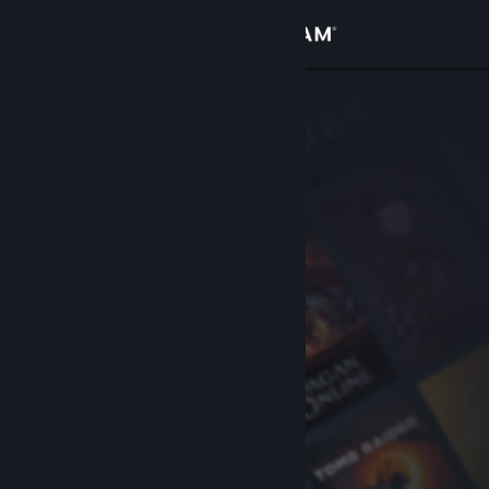
Kirjaudu sisään
Kauppa
Yhteisö
Tietoa
Tuki
Vaihda kieli
Hanki Steam-mobiilisovellus
Näytä työpöytäsivusto