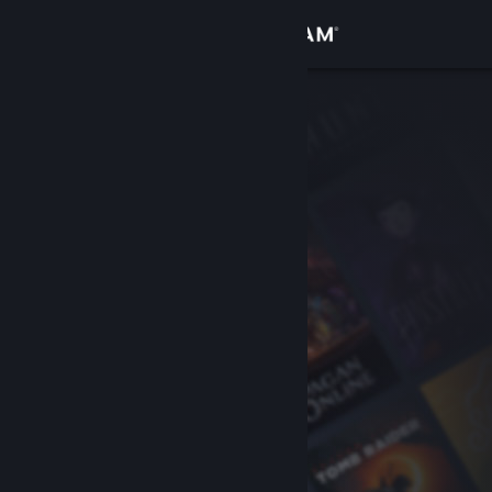
Kirjaudu sisään
Kauppa
Yhteisö
Tietoa
Tuki
Vaihda kieli
Hanki Steam-mobiilisovellus
Näytä työpöytäsivusto