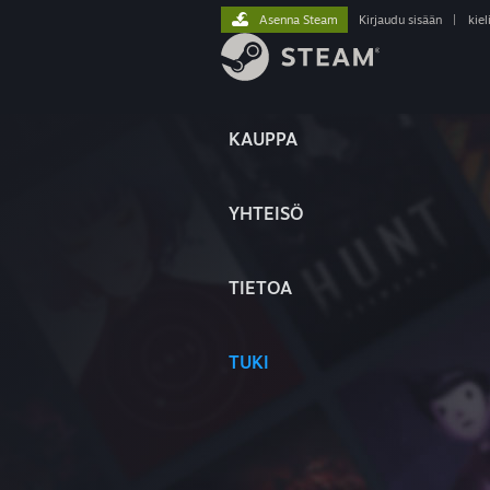
Asenna Steam
Kirjaudu sisään
|
kiel
KAUPPA
YHTEISÖ
TIETOA
TUKI