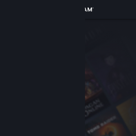
Kirjaudu sisään
Kauppa
Yhteisö
Tietoa
Tuki
Vaihda kieli
Hanki Steam-mobiilisovellus
Näytä työpöytäsivusto