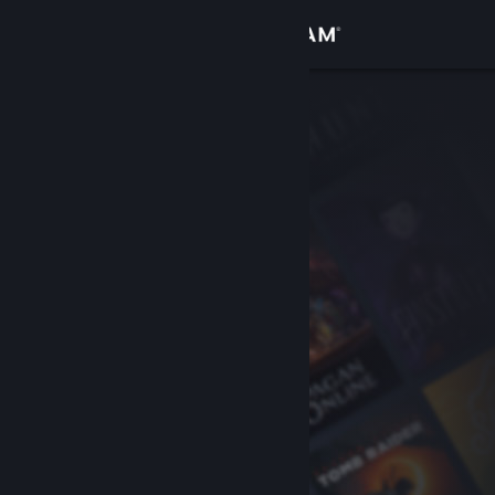
Kirjaudu sisään
Kauppa
Yhteisö
Tietoa
Tuki
Vaihda kieli
Hanki Steam-mobiilisovellus
Näytä työpöytäsivusto