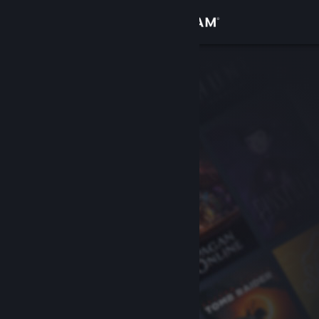
Kirjaudu sisään
Kauppa
Yhteisö
Tietoa
Tuki
Vaihda kieli
Hanki Steam-mobiilisovellus
Näytä työpöytäsivusto