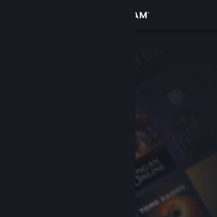
Kirjaudu sisään
Kauppa
Yhteisö
Tietoa
Tuki
Vaihda kieli
Hanki Steam-mobiilisovellus
Näytä työpöytäsivusto