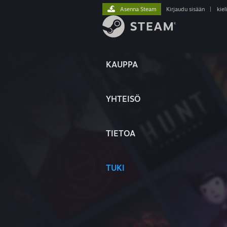
Asenna Steam
Kirjaudu sisään
|
kiel
KAUPPA
YHTEISÖ
TIETOA
TUKI