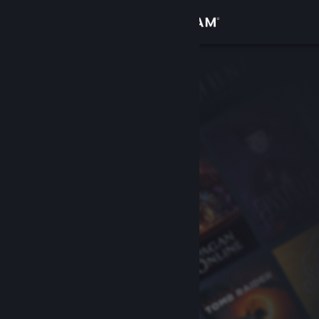
Kirjaudu sisään
Kauppa
Yhteisö
Tietoa
Tuki
Vaihda kieli
Hanki Steam-mobiilisovellus
Näytä työpöytäsivusto