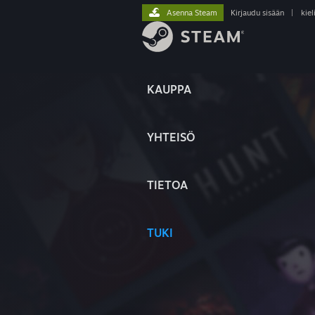
Asenna Steam
Kirjaudu sisään
|
kiel
KAUPPA
YHTEISÖ
TIETOA
TUKI