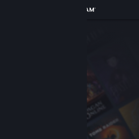
Kirjaudu sisään
Kauppa
Yhteisö
Tietoa
Tuki
Vaihda kieli
Hanki Steam-mobiilisovellus
Näytä työpöytäsivusto