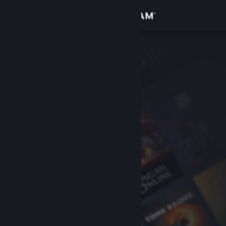
Kirjaudu sisään
Kauppa
Yhteisö
Tietoa
Tuki
Vaihda kieli
Hanki Steam-mobiilisovellus
Näytä työpöytäsivusto