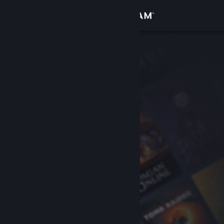
Kirjaudu sisään
Kauppa
Yhteisö
Tietoa
Tuki
Vaihda kieli
Hanki Steam-mobiilisovellus
Näytä työpöytäsivusto