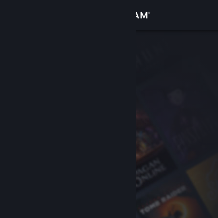
Kirjaudu sisään
Kauppa
Yhteisö
Tietoa
Tuki
Vaihda kieli
Hanki Steam-mobiilisovellus
Näytä työpöytäsivusto