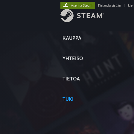
Asenna Steam
Kirjaudu sisään
|
kiel
KAUPPA
YHTEISÖ
TIETOA
TUKI