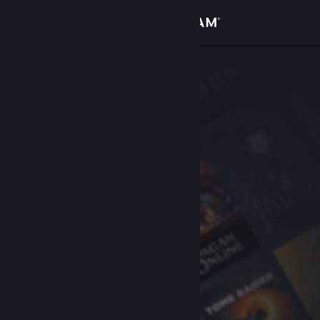
Kirjaudu sisään
Kauppa
Yhteisö
Tietoa
Tuki
Vaihda kieli
Hanki Steam-mobiilisovellus
Näytä työpöytäsivusto