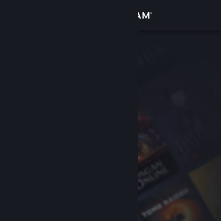
Kirjaudu sisään
Kauppa
Yhteisö
Tietoa
Tuki
Vaihda kieli
Hanki Steam-mobiilisovellus
Näytä työpöytäsivusto