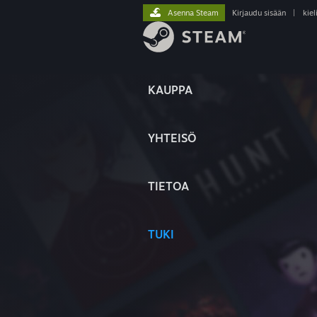
Asenna Steam
Kirjaudu sisään
|
kiel
KAUPPA
YHTEISÖ
TIETOA
TUKI