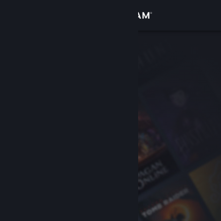
Kirjaudu sisään
Kauppa
Yhteisö
Tietoa
Tuki
Vaihda kieli
Hanki Steam-mobiilisovellus
Näytä työpöytäsivusto