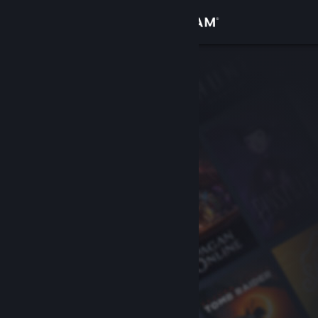
Kirjaudu sisään
Kauppa
Yhteisö
Tietoa
Tuki
Vaihda kieli
Hanki Steam-mobiilisovellus
Näytä työpöytäsivusto