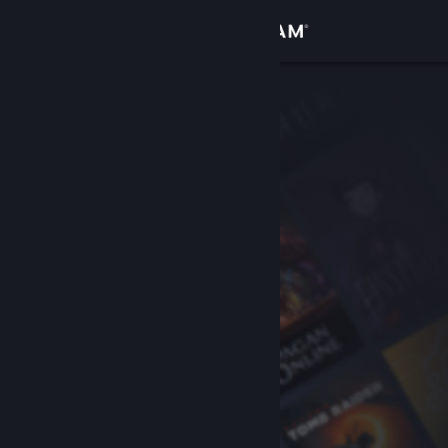
Kirjaudu sisään
Kauppa
Yhteisö
Tietoa
Tuki
Vaihda kieli
Hanki Steam-mobiilisovellus
Näytä työpöytäsivusto