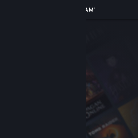
Kirjaudu sisään
Kauppa
Yhteisö
Tietoa
Tuki
Vaihda kieli
Hanki Steam-mobiilisovellus
Näytä työpöytäsivusto