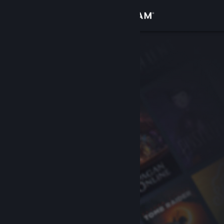
Kirjaudu sisään
Kauppa
Yhteisö
Tietoa
Tuki
Vaihda kieli
Hanki Steam-mobiilisovellus
Näytä työpöytäsivusto