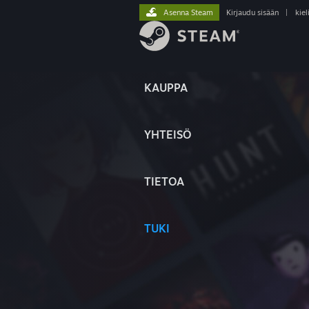
Asenna Steam
Kirjaudu sisään
|
kiel
KAUPPA
YHTEISÖ
TIETOA
TUKI