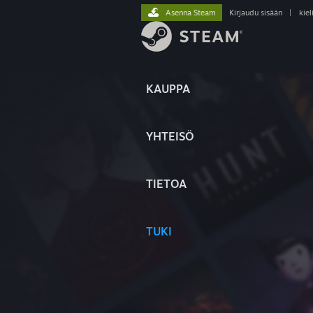
Asenna Steam
Kirjaudu sisään
|
kiel
KAUPPA
YHTEISÖ
TIETOA
TUKI