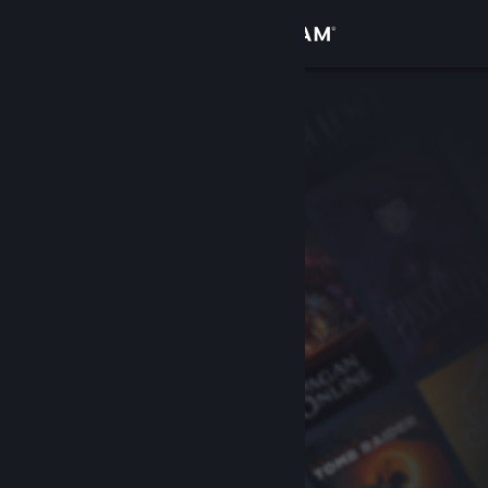
Kirjaudu sisään
Kauppa
Yhteisö
Tietoa
Tuki
Vaihda kieli
Hanki Steam-mobiilisovellus
Näytä työpöytäsivusto